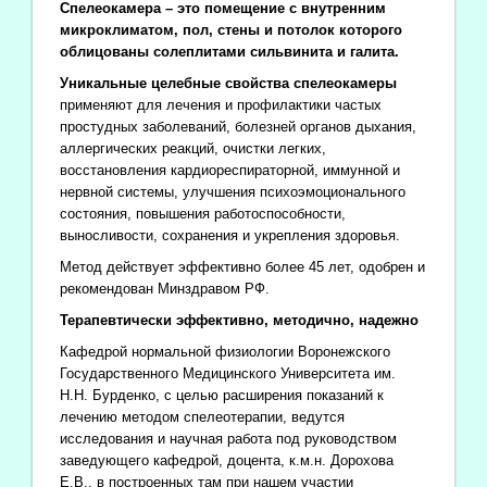
Спелеокамера – это помещение с внутренним
микроклиматом, пол, стены и потолок которого
облицованы солеплитами сильвинита и галита.
Уникальные целебные свойства спелеокамеры
применяют для лечения и профилактики частых
простудных заболеваний, болезней органов дыхания,
аллергических реакций, очистки легких,
восстановления кардиореспираторной, иммунной и
нервной системы, улучшения психоэмоционального
состояния, повышения работоспособности,
выносливости, сохранения и укрепления здоровья.
Метод действует эффективно более 45 лет, одобрен и
рекомендован Минздравом РФ.
Терапевтически эффективно, методично, надежно
Кафедрой нормальной физиологии Воронежского
Государственного Медицинского Университета им.
Н.Н. Бурденко, с целью расширения показаний к
лечению методом спелеотерапии, ведутся
исследования и научная работа под руководством
заведующего кафедрой, доцента, к.м.н. Дорохова
Е.В., в построенных там при нашем участии