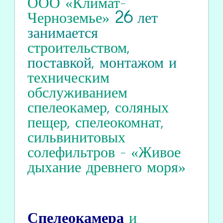
ООО «Климат-
Черноземье»
26
лет
занимается
строительством
,
поставкой, монтажом и
техническим
обслуживанием
спелеокамер
,
соляных
пещер
,
спелеокомнат
,
сильвинитовых
солефильтров
-
«Живое
дыхание древнего моря»
Спелеокамера
и