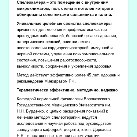
Спелеокамера – это помещение с внутренним
микроклиматом, пол, стены и потолок которого
облицованы солеплитами сильвинита и галита.
Уникальные целебные свойства спелеокамеры
применяют для лечения и профилактики частых
простудных заболеваний, болезней органов дыхания,
аллергических реакций, очистки легких,
восстановления кардиореспираторной, иммунной и
нервной системы, улучшения психоэмоционального
состояния, повышения работоспособности,
выносливости, сохранения и укрепления здоровья.
Метод действует эффективно более 45 лет, одобрен и
рекомендован Минздравом РФ.
Терапевтически эффективно, методично, надежно
Кафедрой нормальной физиологии Воронежского
Государственного Медицинского Университета им.
Н.Н. Бурденко, с целью расширения показаний к
лечению методом спелеотерапии, ведутся
исследования и научная работа под руководством
заведующего кафедрой, доцента, к.м.н. Дорохова
Е.В., в построенных там при нашем участии