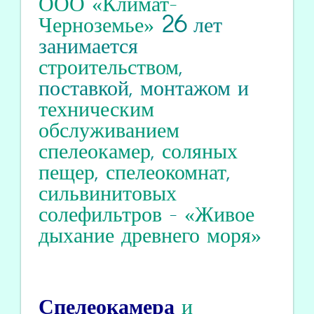
ООО «Климат-
Черноземье»
26
лет
занимается
строительством
,
поставкой, монтажом и
техническим
обслуживанием
спелеокамер
,
соляных
пещер
,
спелеокомнат
,
сильвинитовых
солефильтров
-
«Живое
дыхание древнего моря»
Спелеокамера
и