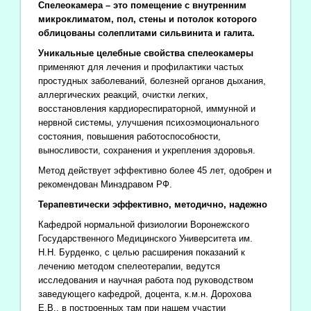
Спелеокамера – это помещение с внутренним
микроклиматом, пол, стены и потолок которого
облицованы солеплитами сильвинита и галита.
Уникальные целебные свойства спелеокамеры
применяют для лечения и профилактики частых
простудных заболеваний, болезней органов дыхания,
аллергических реакций, очистки легких,
восстановления кардиореспираторной, иммунной и
нервной системы, улучшения психоэмоционального
состояния, повышения работоспособности,
выносливости, сохранения и укрепления здоровья.
Метод действует эффективно более 45 лет, одобрен и
рекомендован Минздравом РФ.
Терапевтически эффективно, методично, надежно
Кафедрой нормальной физиологии Воронежского
Государственного Медицинского Университета им.
Н.Н. Бурденко, с целью расширения показаний к
лечению методом спелеотерапии, ведутся
исследования и научная работа под руководством
заведующего кафедрой, доцента, к.м.н. Дорохова
Е.В., в построенных там при нашем участии