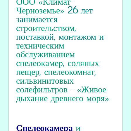
ООО «Климат-
Черноземье»
26
лет
занимается
строительством
,
поставкой, монтажом и
техническим
обслуживанием
спелеокамер
,
соляных
пещер
,
спелеокомнат
,
сильвинитовых
солефильтров
-
«Живое
дыхание древнего моря»
Спелеокамера
и