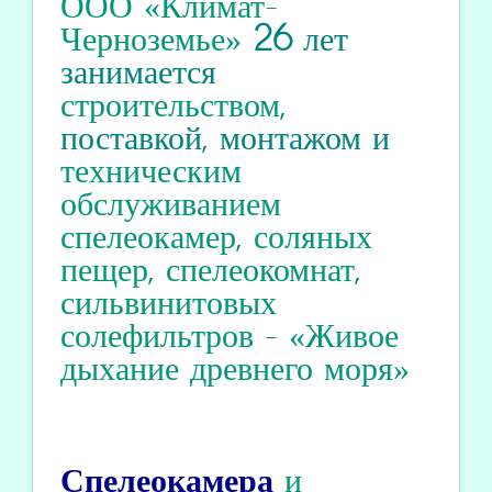
ООО «Климат-
Черноземье»
26
лет
занимается
строительством
,
поставкой, монтажом и
техническим
обслуживанием
спелеокамер
,
соляных
пещер
,
спелеокомнат
,
сильвинитовых
солефильтров
-
«Живое
дыхание древнего моря»
Спелеокамера
и