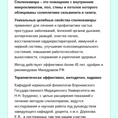
Спелеокамера – это помещение с внутренним
микроклиматом, пол, стены и потолок которого
облицованы солеплитами сильвинита и галита.
Уникальные целебные свойства спелеокамеры
применяют для лечения и профилактики частых
простудных заболеваний, болезней органов дыхания,
аллергических реакций, очистки легких,
восстановления кардиореспираторной, иммунной и
нервной системы, улучшения психоэмоционального
состояния, повышения работоспособности,
выносливости, сохранения и укрепления здоровья.
Метод действует эффективно более 45 лет, одобрен и
рекомендован Минздравом РФ.
Терапевтически эффективно, методично, надежно
Кафедрой нормальной физиологии Воронежского
Государственного Медицинского Университета им.
Н.Н. Бурденко, с целью расширения показаний к
лечению методом спелеотерапии, ведутся
исследования и научная работа под руководством
заведующего кафедрой, доцента, к.м.н. Дорохова
Е.В., в построенных там при нашем участии