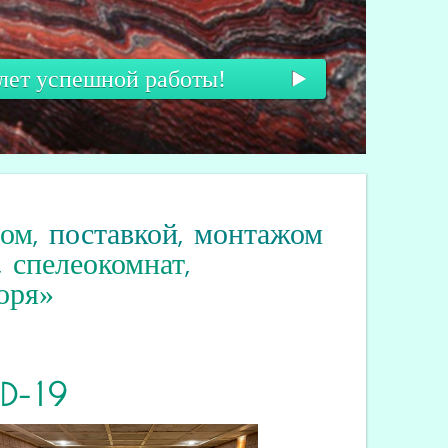
 лет успешной работы!
вом
, поставкой, монтажом
,
спелеокомнат
,
оря»
ID
-19