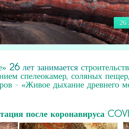
26
е»
26
лет занимается
строительст
нием спелеокамер
,
соляных пещер
ров
-
«Живое дыхание древнего м
итация
после коронавируса COV