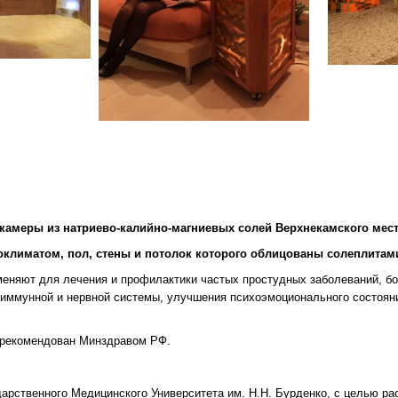
камеры из натриево-калийно-магниевых солей Верхнекамского мес
климатом, пол, стены и потолок которого облицованы солеплитами
еняют для лечения и профилактики частых простудных заболеваний, бол
, иммунной и нервной системы, улучшения психоэмоционального состоян
и рекомендован Минздравом РФ.
рственного Медицинского Университета им. Н.Н. Бурденко, с целью ра