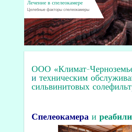
Лечение в спелеокамере
Целебные факторы спелеокамеры
ООО «Климат-Черноземь
и
техническим обслужива
сильвинитовых солефильт
Спелеокамера
и
реабил