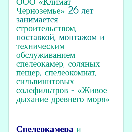
ООО «Климат-
Черноземье»
26
лет
занимается
строительством
,
поставкой, монтажом и
техническим
обслуживанием
спелеокамер
,
соляных
пещер
,
спелеокомнат
,
сильвинитовых
солефильтров
-
«Живое
дыхание древнего моря»
Спелеокамера
и