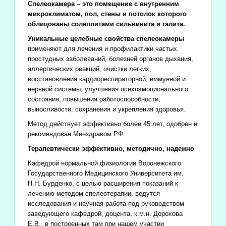
Спелеокамера – это помещение с внутренним
микроклиматом, пол, стены и потолок которого
облицованы солеплитами сильвинита и галита.
Уникальные целебные свойства спелеокамеры
применяют для лечения и профилактики частых
простудных заболеваний, болезней органов дыхания,
аллергических реакций, очистки легких,
восстановления кардиореспираторной, иммунной и
нервной системы, улучшения психоэмоционального
состояния, повышения работоспособности,
выносливости, сохранения и укрепления здоровья.
Метод действует эффективно более 45 лет, одобрен и
рекомендован Минздравом РФ.
Терапевтически эффективно, методично, надежно
Кафедрой нормальной физиологии Воронежского
Государственного Медицинского Университета им.
Н.Н. Бурденко, с целью расширения показаний к
лечению методом спелеотерапии, ведутся
исследования и научная работа под руководством
заведующего кафедрой, доцента, к.м.н. Дорохова
Е.В., в построенных там при нашем участии