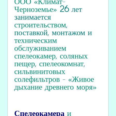
ООО «Климат-
Черноземье»
26
лет
занимается
строительством
,
поставкой, монтажом и
техническим
обслуживанием
спелеокамер
,
соляных
пещер
,
спелеокомнат
,
сильвинитовых
солефильтров
-
«Живое
дыхание древнего моря»
Спелеокамера
и