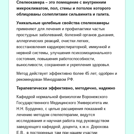
Спелеокамера – это помещение с внутренним
микроклиматом, пол, стены и потолок которого
облицованы солеплитами сильвинита и галита.
Уникальные целебные свойства спелеокамеры
применяют для лечения и профилактики частых
простудных заболеваний, болезней органов дыхания,
аллергических реакций, очистки легких,
восстановления кардиореспираторной, иммунной и
нервной системы, улучшения психоэмоционального
состояния, повышения работоспособности,
выносливости, сохранения и укрепления здоровья.
Метод действует эффективно более 45 лет, одобрен и
рекомендован Минздравом РФ.
Терапевтически эффективно, методично, надежно
Кафедрой нормальной физиологии Воронежского
Государственного Медицинского Университета им.
Н.Н. Бурденко, с целью расширения показаний к
лечению методом спелеотерапии, ведутся
исследования и научная работа под руководством
заведующего кафедрой, доцента, к.м.н. Дорохова
Е.В., в построенных там при нашем участии