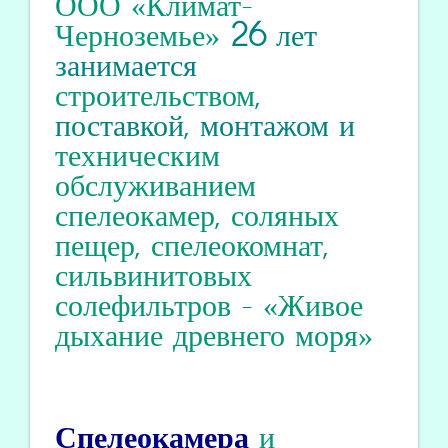
ООО «Климат-
Черноземье»
26
лет
занимается
строительством
,
поставкой, монтажом и
техническим
обслуживанием
спелеокамер
,
соляных
пещер
,
спелеокомнат
,
сильвинитовых
солефильтров
-
«Живое
дыхание древнего моря»
Спелеокамера
и