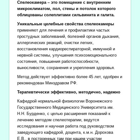
Спелеокамера – это помещение с внутренним
микроклиматом, пол, стены и потолок которого
облицованы солеплитами сильвинита и галита.
Уникальные целебные свойства спелеокамеры
применяют для лечения и профилактики частых
простудных заболеваний, болезней органов дыхания,
аллергических реакций, очистки легких,
восстановления кардиореспираторной, иммунной и
нервной системы, улучшения психоэмоционального
состояния, повышения работоспособности,
выносливости, сохранения и укрепления здоровья.
Метод действует эффективно более 45 лет, одобрен и
рекомендован Минздравом РФ.
Терапевтически эффективно, методично, надежно
Кафедрой нормальной физиологии Воронежского
Государственного Медицинского Университета им.
Н.Н. Бурденко, с целью расширения показаний к
лечению методом спелеотерапии, ведутся
исследования и научная работа под руководством
заведующего кафедрой, доцента, к.м.н. Дорохова
Е.В., в построенных там при нашем участии