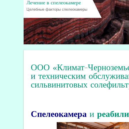
Лечение в спелеокамере
Целебные факторы спелеокамеры
ООО «Климат-Черноземь
и
техническим обслужива
сильвинитовых солефильт
Спелеокамера
и
реабил