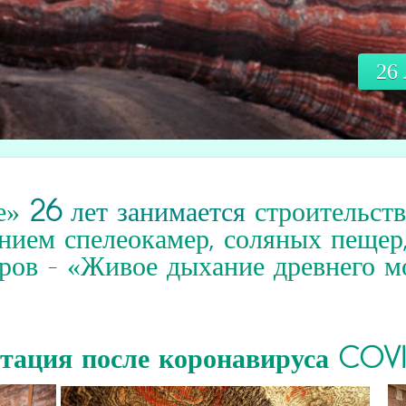
26
е»
26
лет занимается
строительст
нием спелеокамер
,
соляных пещер
ров
-
«Живое дыхание древнего м
итация
после коронавируса COV