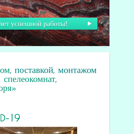
 лет успешной работы!
вом
, поставкой, монтажом
,
спелеокомнат
,
оря»
ID
-19