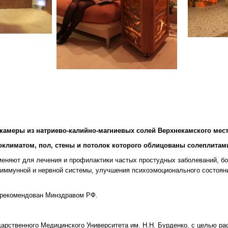
камеры из натриево-калийно-магниевых солей Верхнекамского мес
климатом, пол, стены и потолок которого облицованы солеплитами
еняют для лечения и профилактики частых простудных заболеваний, бол
, иммунной и нервной системы, улучшения психоэмоционального состоян
и рекомендован Минздравом РФ.
рственного Медицинского Университета им. Н.Н. Бурденко, с целью ра