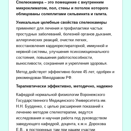
Спелеокамера – это помещение с внутренним
микроклиматом, пол, стены и потолок которого
облицованы солеплитами сильвинита и галита.
Уникальные целебные свойства спелеокамеры
применяют для лечения и профилактики частых
простудных заболеваний, болезней органов дыхания,
аллергических реакций, очистки легких,
восстановления кардиореспираторной, иммунной и
нервной системы, улучшения психоэмоционального
состояния, повышения работоспособности,
выносливости, сохранения и укрепления здоровья.
Метод действует эффективно более 45 лет, одобрен и
рекомендован Минздравом РФ.
Терапевтически эффективно, методично, надежно
Кафедрой нормальной физиологии Воронежского
Государственного Медицинского Университета им.
Н.Н. Бурденко, с целью расширения показаний к
лечению методом спелеотерапии, ведутся
исследования и научная работа под руководством
заведующего кафедрой, доцента, к.м.н. Дорохова
Е.В., в построенных там при нашем участии