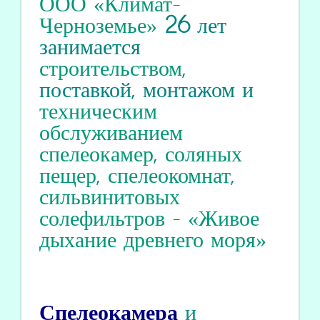
ООО «Климат-
Черноземье»
26
лет
занимается
строительством
,
поставкой, монтажом и
техническим
обслуживанием
спелеокамер
,
соляных
пещер
,
спелеокомнат
,
сильвинитовых
солефильтров
-
«Живое
дыхание древнего моря»
Спелеокамера
и