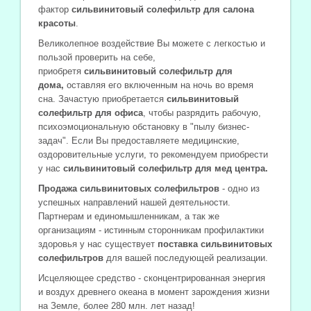
фактор
сильвинитовый солефильтр для салона
красоты
.
Великолепное воздействие Вы можете с легкостью и
пользой проверить на себе,
приобретя
сильвинитовый солефильтр для
дома,
оставляя его включенным на ночь во время
сна. Зачастую приобретается
сильвинитовый
солефильтр для офиса
, чтобы разрядить рабочую,
психоэмоциональную обстановку в "пылу бизнес-
задач". Если Вы предоставляете медицинские,
оздоровительные услуги, то рекомендуем приобрести
у нас
сильвинитовый солефильтр для мед центра.
Продажа сильвинитовых солефильтров
- одно из
успешных направлений нашей деятельности.
Партнерам и единомышленникам, а так же
организациям - истинным сторонникам профилактики
здоровья у нас существует
поставка сильвинитовых
солефильтров
для вашей последующей реализации.
Исцеляющее средство - сконцентрированная энергия
и воздух древнего океана в момент зарождения жизни
на Земле, более 280 млн. лет назад!